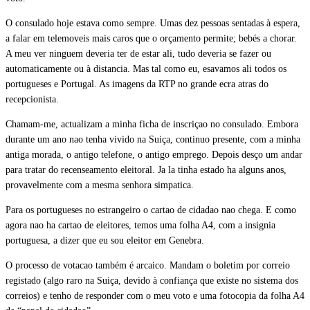
O consulado hoje estava como sempre. Umas dez pessoas sentadas à espera,
a falar em telemoveis mais caros que o orçamento permite; bebés a chorar.
A meu ver ninguem deveria ter de estar ali, tudo deveria se fazer ou
automaticamente ou à distancia. Mas tal como eu, esavamos ali todos os
portugueses e Portugal. As imagens da RTP no grande ecra atras do
recepcionista.
Chamam-me, actualizam a minha ficha de inscriçao no consulado. Embora
durante um ano nao tenha vivido na Suiça, continuo presente, com a minha
antiga morada, o antigo telefone, o antigo emprego. Depois desço um andar
para tratar do recenseamento eleitoral. Ja la tinha estado ha alguns anos,
provavelmente com a mesma senhora simpatica.
Para os portugueses no estrangeiro o cartao de cidadao nao chega. E como
agora nao ha cartao de eleitores, temos uma folha A4, com a insignia
portuguesa, a dizer que eu sou eleitor em Genebra.
O processo de votacao também é arcaico. Mandam o boletim por correio
registado (algo raro na Suiça, devido à confiança que existe no sistema dos
correios) e tenho de responder com o meu voto e uma fotocopia da folha A4