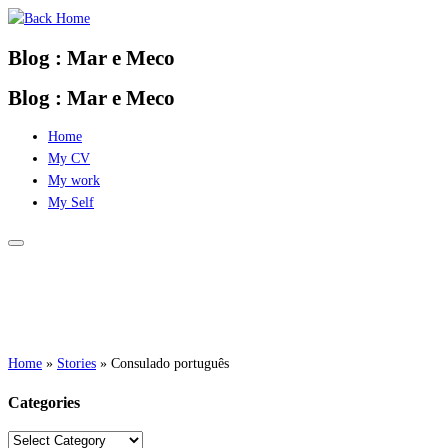
Skip
to
Blog : Mar e Meco
content
Blog : Mar e Meco
Home
My CV
My work
My Self
Home
»
Stories
»
Consulado português
Categories
Categories