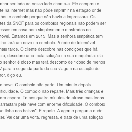
nhor sentado ao nosso lado chama-a. Ele comprou o
ete na internet mas não pôde imprimir na estação onde
hou o comboio porque não havia a impressora. Os
etes da SNCF para os comboios regionais não podem ser
essos em casa nem simplesmente mostrados no
móvel. Estamos em 2015. Mas a senhora simpática tem
a lhe fará um novo no comboio. A rede de telemóvel
mais tarde. O cliente descobre nas condições que há
acto, descobre uma meia solução na sua maquineta: ela
– o senhor é idoso mas terá desconto de “idoso de menos
TGV para a segunda parte da sua viagem na estação de
or, digo eu.
e neve. O comboio não parte. Um minuto depois
ficuldade. O comboio não reparte. Mais três crianças e
adora espera. Temos quatro minutos de atraso mas todos
arrastam pela neve com enorme dificuldade. O comboio
que tinha nos bolsos”. E repete. A agente pergunta onde
er. Vai dar uma volta, regressa, e trata de uma solução