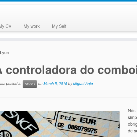
My CV
My work
My Self
 Lyon
A controladora do combo
 was posted in
on
March 5, 2015
by
Miguel Anjo
Stories
Nós 
simp
obri
de s