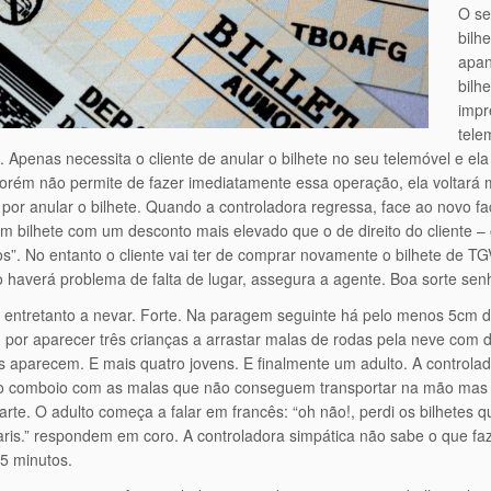
O se
bilh
apan
bilh
impr
tele
. Apenas necessita o cliente de anular o bilhete no seu telemóvel e el
porém não permite de fazer imediatamente essa operação, ela voltará 
por anular o bilhete. Quando a controladora regressa, face ao novo f
m bilhete com um desconto mais elevado que o de direito do cliente 
s”. No entanto o cliente vai ter de comprar novamente o bilhete de 
 haverá problema de falta de lugar, assegura a agente. Boa sorte senh
entretanto a nevar. Forte. Na paragem seguinte há pelo menos 5cm d
or aparecer três crianças a arrastar malas de rodas pela neve com di
s aparecem. E mais quatro jovens. E finalmente um adulto. A control
o comboio com as malas que não conseguem transportar na mão mas 
arte. O adulto começa a falar em francês: “oh não!, perdi os bilhetes 
aris.” respondem em coro. A controladora simpática não sabe o que faz
5 minutos.