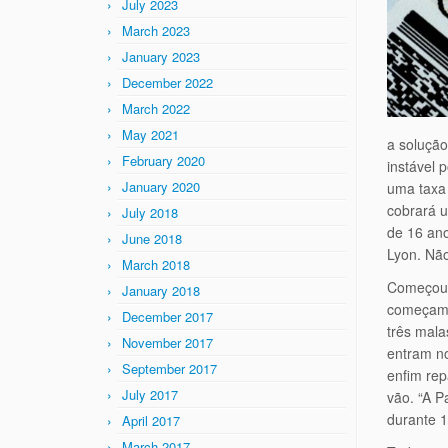
July 2023
March 2023
January 2023
December 2022
March 2022
May 2021
a solução
February 2020
instável 
January 2020
uma taxa 
cobrará u
July 2018
de 16 ano
June 2018
Lyon. Não
March 2018
Começou 
January 2018
começam p
December 2017
três mala
November 2017
entram n
September 2017
enfim rep
July 2017
vão. “A P
durante 1
April 2017
March 2017