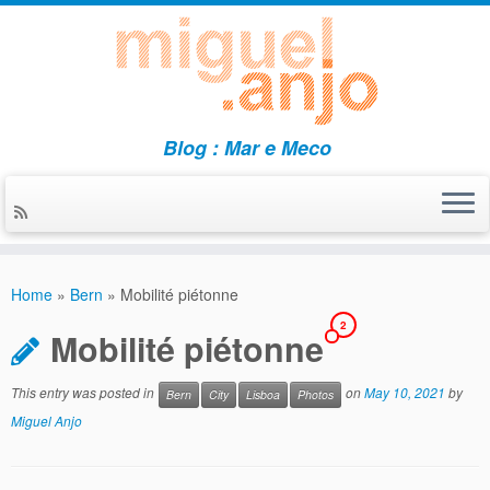
Blog : Mar e Meco
Skip
to
Home
»
Bern
»
Mobilité piétonne
content
2
Mobilité piétonne
This entry was posted in
on
May 10, 2021
by
Bern
City
Lisboa
Photos
Miguel Anjo