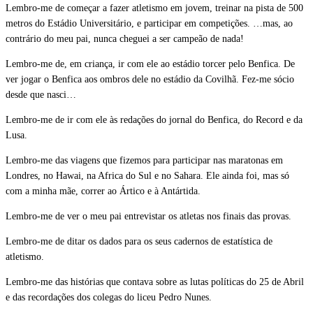
Lembro-me de começar a fazer atletismo em jovem, treinar na pista de 500
metros do Estádio Universitário, e participar em competições. …mas, ao
contrário do meu pai, nunca cheguei a ser campeão de nada!
Lembro-me de, em criança, ir com ele ao estádio torcer pelo Benfica. De
ver jogar o Benfica aos ombros dele no estádio da Covilhã. Fez-me sócio
desde que nasci…
Lembro-me de ir com ele às redações do jornal do Benfica, do Record e da
Lusa.
Lembro-me das viagens que fizemos para participar nas maratonas em
Londres, no Hawai, na Africa do Sul e no Sahara. Ele ainda foi, mas só
com a minha mãe, correr ao Ártico e à Antártida.
Lembro-me de ver o meu pai entrevistar os atletas nos finais das provas.
Lembro-me de ditar os dados para os seus cadernos de estatística de
atletismo.
Lembro-me das histórias que contava sobre as lutas políticas do 25 de Abril
e das recordações dos colegas do liceu Pedro Nunes.