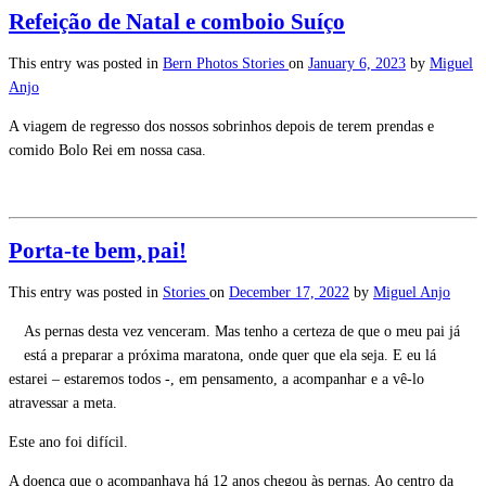
Refeição de Natal e comboio Suíço
This entry was posted in
Bern
Photos
Stories
on
January 6, 2023
by
Miguel
Anjo
A viagem de regresso dos nossos sobrinhos depois de terem prendas e
comido Bolo Rei em nossa casa.
Porta-te bem, pai!
This entry was posted in
Stories
on
December 17, 2022
by
Miguel Anjo
As pernas desta vez venceram. Mas tenho a certeza de que o meu pai já
está a preparar a próxima maratona, onde quer que ela seja. E eu lá
estarei – estaremos todos -, em pensamento, a acompanhar e a vê-lo
atravessar a meta.
Este ano foi difícil.
A doença que o acompanhava há 12 anos chegou às pernas. Ao centro da