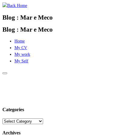
Skip
to
Blog : Mar e Meco
content
Blog : Mar e Meco
Home
My CV
My work
My Self
Categories
Categories
Archives