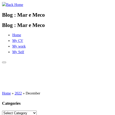
Skip
to
Blog : Mar e Meco
content
Blog : Mar e Meco
Home
My CV
My work
My Self
Home
»
2022
»
December
Categories
Categories