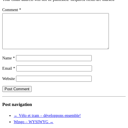
Comment
*
Name
*
Email
*
Website
Post navigation
←
Vélo et tram – développons ensemble!
Wingo – WYSIWYG
→