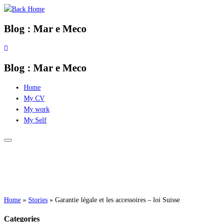
Skip
to
Blog : Mar e Meco
content
Blog : Mar e Meco
Home
My CV
My work
My Self
Home
»
Stories
»
Garantie légale et les accessoires – loi Suisse
Categories