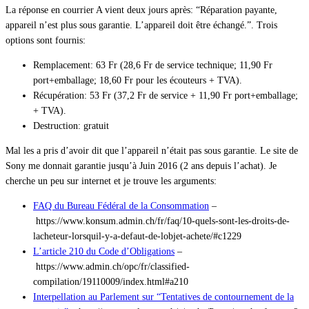
La réponse en courrier A vient deux jours après: “Réparation payante,
appareil n’est plus sous garantie. L’appareil doit être échangé.”. Trois
options sont fournis:
Remplacement: 63 Fr (28,6 Fr de service technique; 11,90 Fr
port+emballage; 18,60 Fr pour les écouteurs + TVA).
Récupération: 53 Fr (37,2 Fr de service + 11,90 Fr port+emballage;
+ TVA).
Destruction: gratuit
Mal les a pris d’avoir dit que l’appareil n’était pas sous garantie. Le site de
Sony me donnait garantie jusqu’à Juin 2016 (2 ans depuis l’achat). Je
cherche un peu sur internet et je trouve les arguments:
FAQ du Bureau Fédéral de la Consommation
–
https://www.konsum.admin.ch/fr/faq/10-quels-sont-les-droits-de-
lacheteur-lorsquil-y-a-defaut-de-lobjet-achete/#c1229
L’article 210 du Code d’Obligations
–
https://www.admin.ch/opc/fr/classified-
compilation/19110009/index.html#a210
Interpellation au Parlement sur “Tentatives de contournement de la